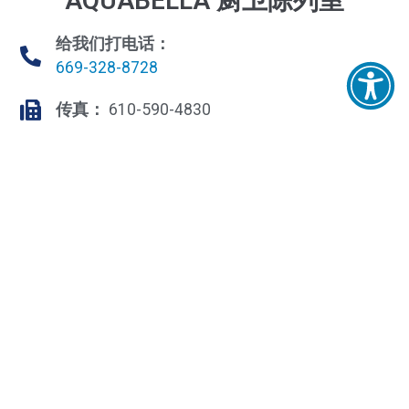
AQUABELLA 厨卫陈列室
给我们打电话：
669-328-8728
传真：
610-590-4830
小时：
周一至周五：
早上 6 点 - 下午 4 点
周末休息
更多信息：
aquabellakbl.com
都柏林分行
6780 塞拉克拉
都柏林，CA 94568
获取路线