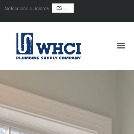
ES
Seleccione el idioma: